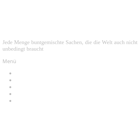
Skip
Viele Dinge – Fotografie,
to
content
Computer und mehr
Jede Menge buntgemischte Sachen, die die Welt auch nicht
unbedingt braucht
Menü
Blog
Archiv
Fotos
Blogroll / Links
Impressum / Kontakt